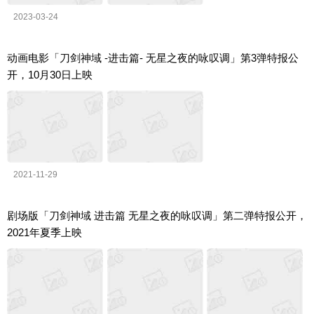
2023-03-24
动画电影「刀剑神域 -进击篇- 无星之夜的咏叹调」第3弹特报公
开，10月30日上映
2021-11-29
剧场版「刀剑神域 进击篇 无星之夜的咏叹调」第二弹特报公开，
2021年夏季上映