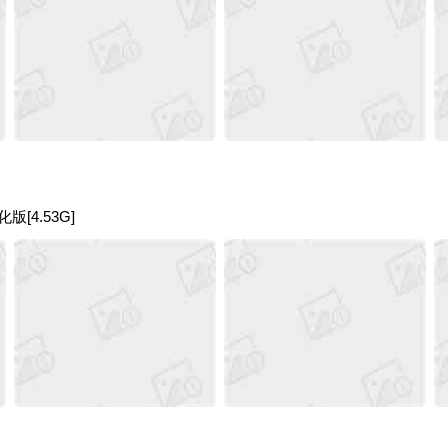
[4.53G]