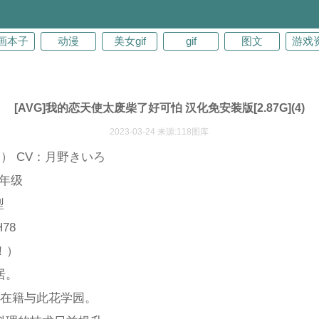
画本子
动漫
美女gif
gif
图文
游戏
[AVG]我的恋天使太废柴了好可怕 汉化免安装版[2.87G](4)
2023-03-24 来源:118图库
） CV：月野きいろ
1年级
型
78
！）
居。
同在籍与此花学园。