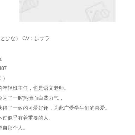
ことひな） CV：歩サラ
型
87
！）
的年轻班主任，也是语文老师。
会为了一腔热情而白费力气，
获得了一致的可爱好评，为此广受学生们的喜爱。
不过似乎有着重要的人。
源自那个人。