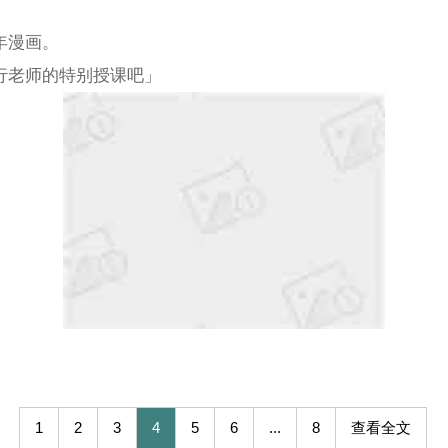
年漫画。
行老师的特别授课吧」
1
2
3
4
5
6
...
8
查看全文