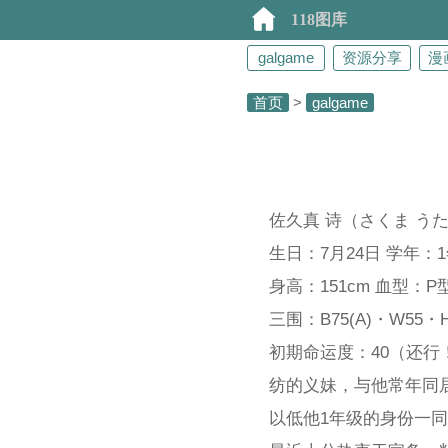
118图库
galgame
资源分享
漫
首页
>
galgame
佐久真 诗（さくま うた
生日：7月24日 学年：
身高：151cm 血型：P
三围：B75(A)・W55・H
初期命运度：40（还行
纺的义妹，与他常年同
以低他1年级的身份一