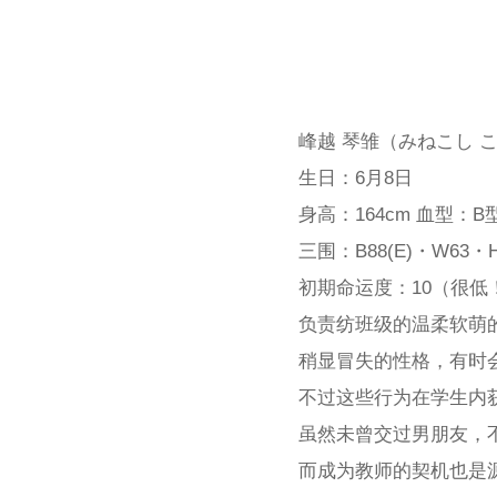
峰越 琴雏（みねこし 
生日：6月8日
身高：164cm 血型：B
三围：B88(E)・W63・H
初期命运度：10（很低
负责纺班级的温柔软萌
稍显冒失的性格，有时
不过这些行为在学生内
虽然未曾交过男朋友，
而成为教师的契机也是