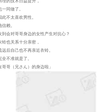
料理的技术日益提升，
也一同做了。
因此不太喜欢男性。
地信赖。
欢到会对哥哥身边的女性产生对抗心？
衣铃也关系十分亲密，
疏远后自己也不再亲近衣铃。
完全不准就是了。
在哥哥（兄さん）的身边啦」