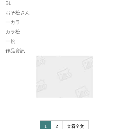
BL
おそ松さん
一カラ
カラ松
一松
作品資訊
1
2
查看全文