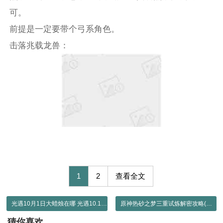
可。
前提是一定要带个弓系角色。
击落兆载龙兽：
1
2
查看全文
光遇10月1日大蜡烛在哪 光遇10.1大蜡烛位置2022
原神热砂之梦三重试炼解密攻略(黄金梦乡热砂之梦通关流程一览)
猜你喜欢