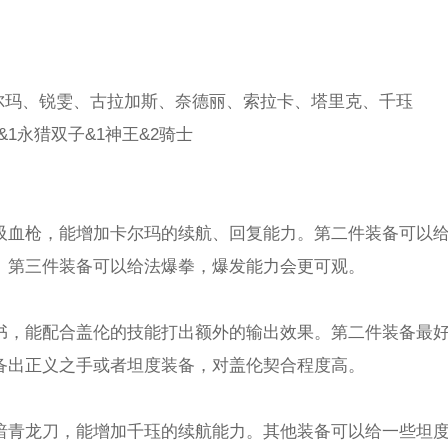
卡尔玛、锐雯、古拉加斯、奈德丽、索拉卡、塔里克、千珏
&1永猎双子&1神王&2骑士
血枪，能增加卡尔玛的续航、回复能力。第二件装备可以给蓝
。第三件装备可以给法爆拳，爆发能力会更可观。
书，能配合盖伦的技能打出额外的输出效果。第二件装备最
备出正义之手或者坦度装备，对盖伦契合程度高。
暗青龙刀，能增加千珏的续航能力。其他装备可以给一些坦