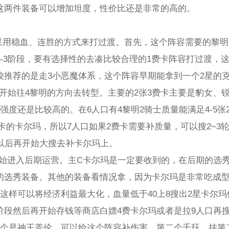
这两件装备可以增加坦度，性价比还是非常的高的。
期采用稳血、连胜的方式来打过渡。首先，这个阵容需要的黎明
~2-3阶段，要有选择性的去凑比较合理的1费卡阵容打过渡，
较推荐的是走3小恶魔体系，这个阵容早期能拿到一个2星的
就开始往4黎明的方向去转型。主要的2张3费卡主要是豹女、
强度还是比较高的。在6人口有4黎明2骑士质量能满足4-5张
卡的卡尔玛，所以7人口如果2费卡需要补质量，可以搜2~3轮
8以后再开始大搜去补卡尔玛上。
8开始进入后期运营。主C卡尔玛是一定要收到的，在后期的选
的选秀装备。其他的装备看情况拿，因为卡尔玛是非常吃成型
这样可以将经济利益最大化，血量低于40上8搜出2星卡尔玛
阶段然后再开始存钱等商店白嫖4费卡尔玛或者是拉9人口再
一个是神王盖伦，可以给这个阵容补伤害。第二个千珏，挂第