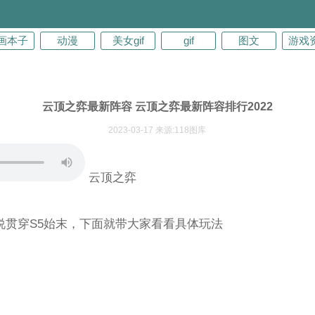
画本子
动漫
美女gif
gif
图文
游戏
云顶之弈最新阵容 云顶之弈最新阵容排行2022
2023-03-17 来源:118图库
云顶之弈
说贯穿S5始末，下面就带大家看看具体玩法