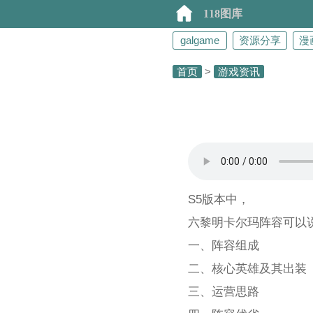
118图库
galgame
资源分享
漫
首页
>
游戏资讯
S5版本中，
六黎明卡尔玛阵容可以
一、阵容组成
二、核心英雄及其出装
三、运营思路