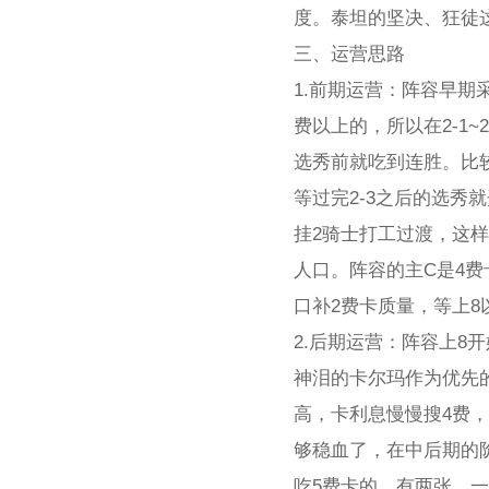
度。泰坦的坚决、狂徒
三、运营思路
1.前期运营：阵容早
费以上的，所以在2-1
选秀前就吃到连胜。比
等过完2-3之后的选秀
挂2骑士打工过渡，这样
人口。阵容的主C是4费
口补2费卡质量，等上
2.后期运营：阵容上
神泪的卡尔玛作为优先
高，卡利息慢慢搜4费，
够稳血了，在中后期的
吃5费卡的，有两张，