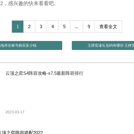
22，感兴趣的快来看看吧。
1
2
3
4
5
...
9
查看全文
绝地求生账号购买多少钱
王牌竞速礼包码有哪些 王牌竞
云顶之弈S4阵容攻略-s7.5最新阵容排行
2023-03-17
云顶之弈阵容搭配2022