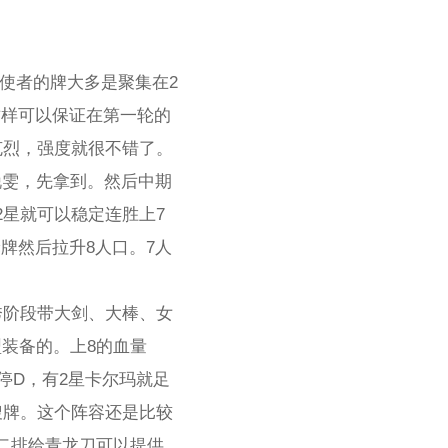
使者的牌大多是聚集在2
这样可以保证在第一轮的
克烈，强度就很不错了。
锐雯，先拿到。然后中期
2星就可以稳定连胜上7
牌然后拉升8人口。7人
秀阶段带大剑、大棒、女
装备的。上8的血量
停D，有2星卡尔玛就足
搜牌。这个阵容还是比较
二排给青龙刀可以提供