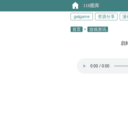
118图库
galgame
资源分享
漫
首页
>
游戏资讯
启