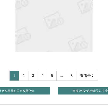
1
2
3
4
5
...
8
查看全文
什么作用 曼科里克效果介绍
穿越火线改名卡购买方法 