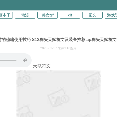
画本子
动漫
美女gif
gif
图文
游戏
封的秘籍使用技巧 S12狗头天赋符文及装备推荐 ap狗头天赋符文s
2023-03-17 来源:118图库
天赋符文